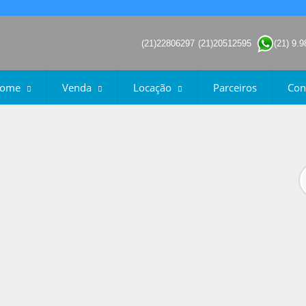
(21)22806297
(21)20512595
(21) 9.
ome
Venda
Locação
Parceiros
Con