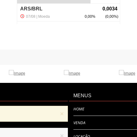
MENUS
HOME
×
VENDA
×
LOCAÇÃO