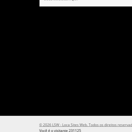
© 2026 LSW - Loca Sites Web. Todos os direitos reservad
Você é o visitante 231125