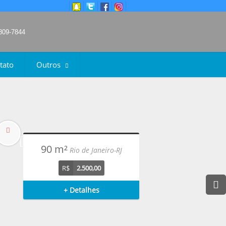
9809-7844
tato
Outros
90 m²
Rio de Janeiro-RJ
R$
2.500,00
+ Detalhes