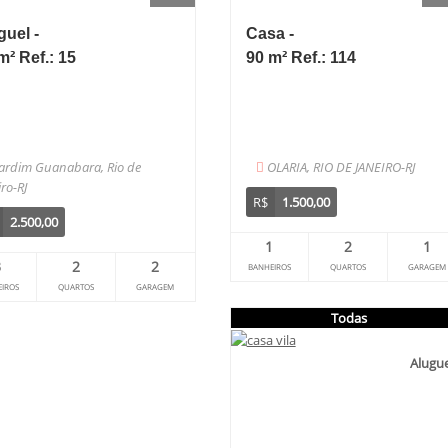
guel -
Casa -
m² Ref.: 15
90 m² Ref.: 114
Jardim Guanabara, Rio de
OLARIA, RIO DE JANEIRO-RJ
iro-RJ
R$
1.500,00
2.500,00
1
2
1
3
2
2
BANHEIROS
QUARTOS
GARAGEM
IROS
QUARTOS
GARAGEM
Todas
Alugue