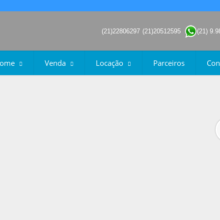
(21)22806297
(21)20512595
(21) 9.
ome
Venda
Locação
Parceiros
Con