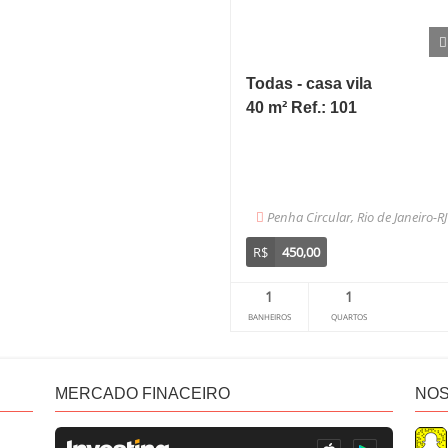
Todas - casa vila
40 m² Ref.: 101
Penha Circular, Rio de Janeiro-RJ
R$
450,00
1
1
BANHEIROS
QUARTOS
MERCADO FINACEIRO
NOS