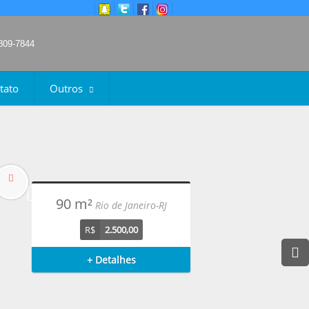
9809-7844
tato
Outros
90 m²
90 m²
RIO DE JANEIRO-RJ
Rio de Janeiro-RJ
R$
R$
2.500,00
1.500,00
+ Detalhes
+ Detalhes