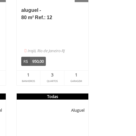
aluguel -
80 m² Ref.: 12
Irajá, Rio de Janeiro-RJ
R$
950,00
1
3
1
BANHEIROS
QUARTOS
GARAGEM
Todas
l
Aluguel