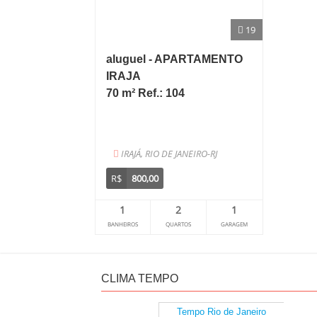
19
aluguel - APARTAMENTO
IRAJA
70 m² Ref.: 104
IRAJÁ, RIO DE JANEIRO-RJ
R$
800,00
1
2
1
BANHEIROS
QUARTOS
GARAGEM
CLIMA TEMPO