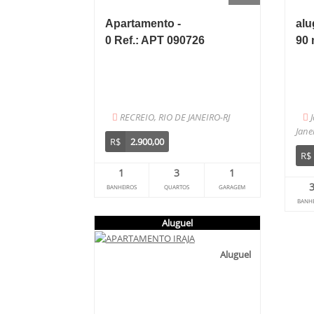
Apartamento -
alu
0 Ref.: APT 090726
90 
RECREIO, RIO DE JANEIRO-RJ
Jane
R$
2.900,00
R$
1
3
1
BANHEIROS
QUARTOS
GARAGEM
BANHE
Aluguel
Aluguel