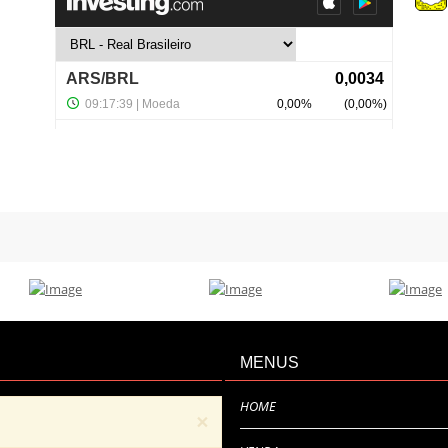
MENUS
HOME
×