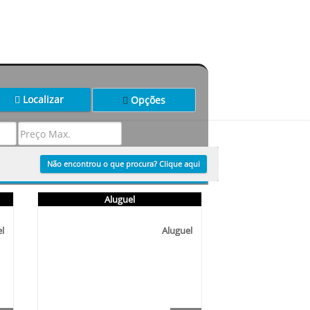
Localizar
Opções
Não encontrou o que procura? Clique aqui
Localizar
Aluguel
l
Aluguel