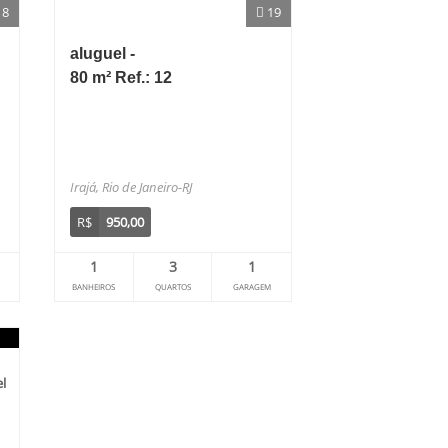
18
19
aluguel -
80 m² Ref.: 12
Irajá, Rio de Janeiro-RJ
R$
950,00
1
3
1
BANHEIROS
QUARTOS
GARAGEM
l