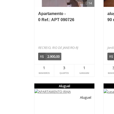
14
Apartamento -
alu
0 Ref.: APT 090726
90 
RECREIO, RIO DE JANEIRO-RJ
Jard
R$
2.900,00
R$
1
3
1
BANHEIROS
QUARTOS
GARAGEM
BANHE
Aluguel
Aluguel