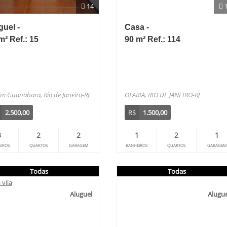
14
guel -
Casa -
m² Ref.: 15
90 m² Ref.: 114
im Guanabara, Rio de Janeiro-RJ
OLARIA, RIO DE JANEIRO-RJ
2.500,00
R$
1.500,00
3
2
2
1
2
1
IROS
QUARTOS
GARAGEM
BANHEIROS
QUARTOS
GARAGEM
Todas
Todas
Aluguel
Alugue