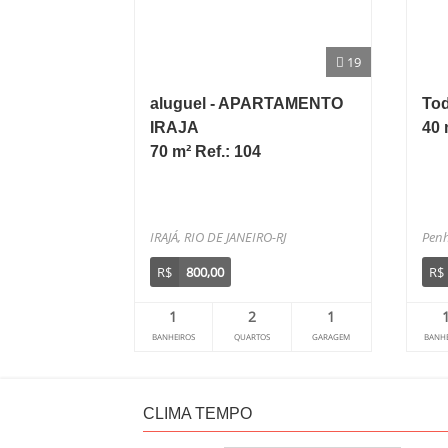
19
aluguel - APARTAMENTO
Tod
IRAJA
40 
70 m² Ref.: 104
IRAJÁ, RIO DE JANEIRO-RJ
Penh
R$
800,00
R$
1
2
1
BANHEIROS
QUARTOS
GARAGEM
BANHE
CLIMA TEMPO