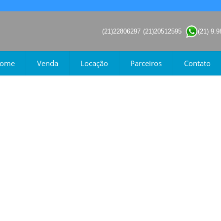
(21)22806297
(21)20512595
(21) 9.
ome
Venda
Locação
Parceiros
Contato