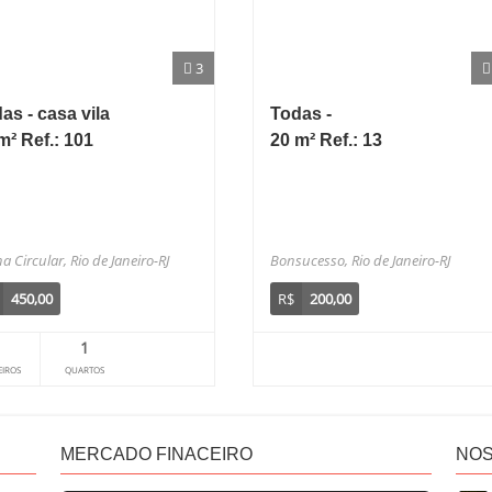
3
as - casa vila
Todas -
m² Ref.: 101
20 m² Ref.: 13
a Circular, Rio de Janeiro-RJ
Bonsucesso, Rio de Janeiro-RJ
450,00
R$
200,00
1
1
IROS
QUARTOS
MERCADO FINACEIRO
NOS