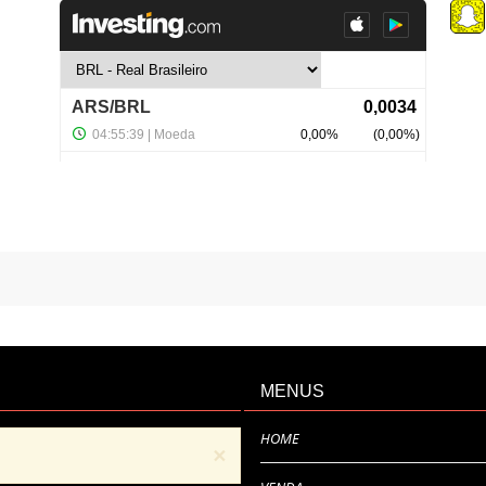
MENUS
HOME
×