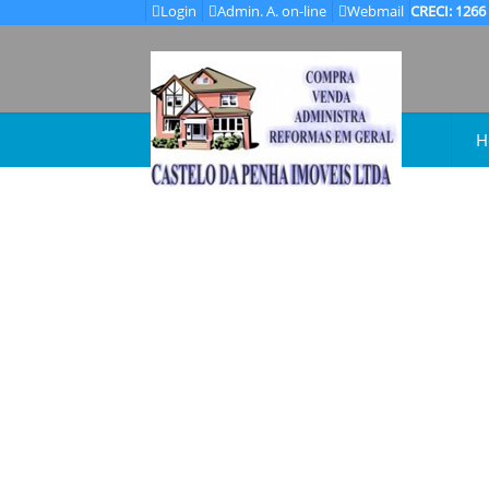
Login
Admin. A. on-line
Webmail
CRECI: 1266
H